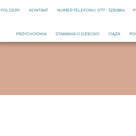
FOLDERY
KONTAKT
NUMER TELEFONU: 077 - 3230864
P
PRZYCHODNIA
STARANIA O DZIECKO
CIĄŻA
PO